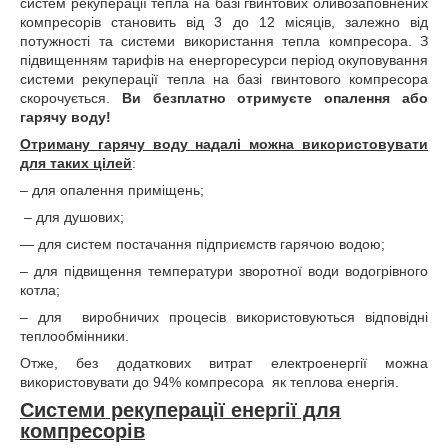
систем рекуперації тепла на базі гвинтових оливозаповнених
компресорів становить від 3 до 12 місяців, залежно від
потужності та системи використання тепла компресора. З
підвищенням тарифів на енергоресурси період окуповування
системи рекуперації тепла на базі гвинтового компресора
скорочується.
Ви безплатно отримуєте опалення або
гарячу воду!
Отриману гарячу воду надалі можна використовувати
для таких цілей
:
– для опалення приміщень;
– для душових;
— для систем постачання підприємств гарячою водою;
– для підвищення температури зворотної води водогрівного
котла;
– для
виробничих процесів використовуються відповідні
теплообмінники.
Отже, без додаткових витрат електроенергії можна
використовувати до 94% компресора
як теплова енергія.
Системи рекуперації енергії для
компресорів