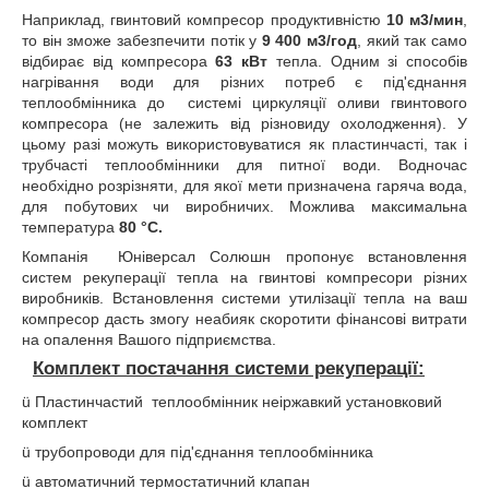
Наприклад, гвинтовий компресор продуктивністю
10 м3/мин
,
то він зможе забезпечити потік у
9 400 м3/год
, який так само
відбирає від компресора
63 кВт
тепла. Одним зі способів
нагрівання води для різних потреб є під'єднання
теплообмінника до
системі циркуляції оливи гвинтового
компресора (не залежить від різновиду охолодження). У
цьому разі можуть використовуватися як пластинчасті, так і
трубчасті теплообмінники для питної води. Водночас
необхідно розрізняти, для якої мети призначена гаряча вода,
для побутових чи виробничих. Можлива максимальна
температура
80 °
C
.
Компанія
Юніверсал Солюшн пропонує встановлення
систем рекуперації тепла на гвинтові компресори різних
виробників. Встановлення системи утилізації тепла на ваш
компресор дасть змогу неабияк скоротити фінансові витрати
на опалення Вашого підприємства.
Комплект постачання системи рекуперації:
ü
Пластинчастий
теплообмінник неіржавкий установковий
комплект
ü
трубопроводи для під'єднання теплообмінника
ü
автоматичний термостатичний клапан