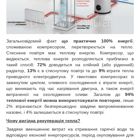
Загальновідомий факт
що практично 100% енергії
,
споживаною компресором, перетворюється на тепло.
Стиснене повітря має теплову енергію. Компресор, що
видіюється, теплова енергія розподіляється приблизно в
такий спосіб:
72%
доводиться на олійний (або рідинний)
радіатор,
13%
є в стиснутому повітрі та до
9%
втрати тепла
приводного електродвигуна. У гвинтових компресорах із
замкнутим циклом, оливного охолодження є втрати енергії,
що виникають під час нагрівання двигуна, а також енергії
витраченої на охолодження оливи. Загалом до
94%
теплової енергії можна використовувати повторно
, лише
2% втрачаються безперешкодно завдяки випромінюванню
назовні, і 4% залишаються в стиснутому повітрі.
Чому вигідна рекуперація тепла?
Завдяки зменшенню витрат на отримання гарячої води та
відповідно економії енергоресурсів, період окуповування для