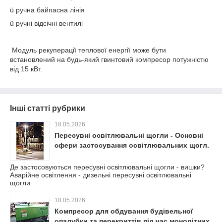
ü
ручна байпасна лінія
ü
ручні відсічні вентилі
Модуль рекуперації теплової енергії може бути
встановлений на будь-який гвинтовий компресор потужністю
від 15 кВт.
Інші статті рубрики
18.05.2026
Пересувні освітлювальні щогли - Основні
сфери застосування освітлювальних щогл.
Де застосовуються пересувні освітлювальні щогли - вишки?
Аварійне освітлення - дизельні пересувні освітлювальні
щогли
18.05.2026
Компресор для обдування будівельної
опалубки та перекриттів під час монолітних