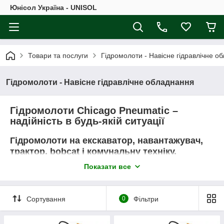
Юнісол Україна - UNISOL
Товари та послуги
Гідромолоти - Навісне гідравлічне о
Гідромолоти - Навісне гідравлічне обладнання
Гідромолоти Chicago Pneumatic –
надійність в будь-якій ситуації
Гідромолоти на екскаватор, навантажувач,
трактор, bobcat і комунальну техніку.
Показати все
Компанія Юнисол офіційний дистриб'ютор Chicago Pneumatic
в Україні, пропонує навісні гідромолоти і гідравлічні
віброплити
для виконання важких робіт. Навісне гідравлічне
обладнання встановлюється на машини-носії масою від 1 до
Сортування
0
Фільтри
70 тонн, відбійні молотки і ущільнювачі відрізняються
міцністю, довговічністю, простотою технічного