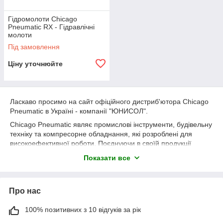
Гідромолоти Chicago
Pneumatic RX - Гідравлічні
молоти
Під замовлення
Ціну уточнюйте
Ласкаво просимо на сайт офіційного дистриб'ютора Chicago
Pneumatic в Україні - компанії "ЮНИСОЛ".
Chicago Pneumatic являє промислові інструменти, будівельну
техніку та компресорне обладнання, які розроблені для
високоефективної роботи. Поєднуючи в своїй продукції
новітні розробки, Chicago Pneumatic пропонує те, що дійсно
Показати все
важливо для споживачів - надійність і довговічність
обладнання.
Надежный инструмент с мощным усилием разлома.
Про нас
Привлекательный и компактный дизайн гидромолотов серии
RX заключает в себе чрезвычайную мощность, высокую
100% позитивних з 10 відгуків за рік
надежность и ряд полезных функций: все, что требуется для