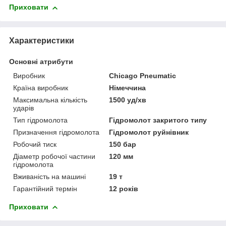
Приховати
Характеристики
Основні атрибути
Виробник
Chicago Pneumatic
Країна виробник
Німеччина
Максимальна кількість
1500 уд/хв
ударів
Тип гідромолота
Гідромолот закритого типу
Призначення гідромолота
Гідромолот руйнівник
Робочий тиск
150 бар
Діаметр робочої частини
120 мм
гідромолота
Вживаність на машині
19 т
Гарантійний термін
12 років
Приховати