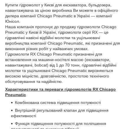
Купити гідромолот у Києві для екскаватора,
бульдозера,
навантажувача за ціною виробника Ви можете в офіційного
дилера компанії Chicago Pneumatic в Україні — компанії
Юнісол.
Наша компанія пропонує до продажу гідромолоти Chicago
Pneumatic у Києві й Україні, гідромолоти серії RX — це
гідравлічні навісні відбійні молотки та ущільнювачі
виробництва компанії Chicago Pneumatic, які призначені для
виконання різних робіт у найважчих умовах.
Гідромолоти RX Chicago Pneumatic призначені для
встановлення на машини-носітелі масою (екскаватори,
навантажувачі, bobcat) від 1 до 70 тонн, гідравлічні відбійні
молотки та ущільнювачі Chicago Pneumatic вирізняються
високою міцністю, довговічністю, простотою технічного
обслуговування та надійністю.
Характеристики та переваги гідромолотів RX Chicago
Pneumatic
Комбінована система підвищення потужності
Внутрішній регульований клапан для підвищення
ефективності
Функція підвищення потужності для поліпшення