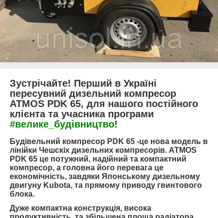
Зустрічайте! Перший в Україні
пересувний дизельний компресор
ATMOS PDK 65, для нашого постійного
клієнта та учасника програми
#велике_будівництво
!
Будівельний компресор PDK 65 -це нова модель в
лінійки Чешскіх дизельних компресорів. ATMOS
PDK 65 це потужний, надійний та компактний
компресор, а головна його перевага це
економічність, завдяки Японському дизельному
двигуну Kubota, та прямому приводу гвинтового
блока.
Дуже компактна конструкція, висока
продуктивність, та збільшена площа радіатора