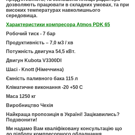
дозволяють працювати в складних умовах, та при
високих температурах навколишнього
середовища.
Характеристики компресора Atmos PDK 65
Робочий тиск -
7 бар
Продуктивність –
7,0 м3 / хв
Потужність двигуна
54,5 кВт.
Двигун
Kubota V3300DI
Шасі -
Knott
(Німеччина)
Ємність паливного бака 115 л
Кліматичне виконання -20 +50 С
Маса 1250 кг
Виробництво Чехія
Найкраща пропозиція в Україні! Зацікавились?
Подзвонити!
Ми надамо Вам кваліфіковану консультацію що
до підбору компресорного обладнання.