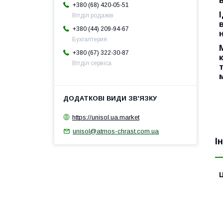
+380 (68) 420-05-51
Вітділ родажів
+380 (44) 209-94-67
Бухгалтерия
+380 (67) 322-30-87
Вітділ сервіса
https://unisol.ua.market
unisol@atmos-chrast.com.ua
І
Ц