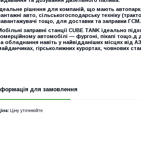
видавання та дозування дизельного палива.
Ідеальне рішення для компаній, що мають автопарк, 
вантажні авто, сільськогосподарську техніку (тракт
навантажувачі тощо, для доставки та заправки ГСМ.
Мобільні заправні станції
CUBE TANK
ідеально підх
комерційному автомобілі — фургоні, пікапі тощо.д
та обладнання навіть у найвідданіших місцях від АЗ
майданчиках, гірськолижних курортах, човнових станц
нформація для замовлення
іна:
Ціну уточнюйте