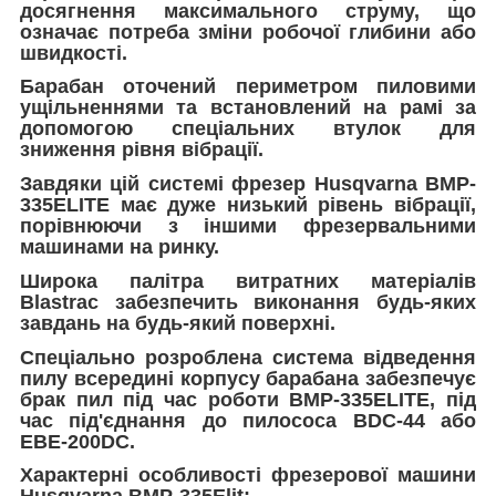
досягнення максимального струму, що
означає потреба зміни робочої глибини або
швидкості.
Барабан оточений периметром пиловими
ущільненнями та встановлений на рамі за
допомогою спеціальних втулок для
зниження рівня вібрації.
Завдяки цій системі фрезер Husqvarna BMP-
335ELITE має дуже низький рівень вібрації,
порівнюючи з іншими фрезервальними
машинами на ринку.
Широка палітра витратних матеріалів
Blastrac забезпечить виконання будь-яких
завдань на будь-який поверхні.
Спеціально розроблена система відведення
пилу всередині корпусу барабана забезпечує
брак пил під час роботи BMP-335ELITE, під
час під'єднання до пилососа BDC-44 або
EBE-200DC.
Характерні особливості фрезерової машини