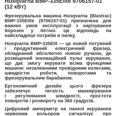
Husqvarna BMP-335Elite 9706157-01
(12 кВт)
Фрезерувальна машина Husqvarna (Blastrac)
BMP-335Elite (9706157-01) призначена для
важких умов експлуатації з нарізування
борозен у бетоні. Це відповідь на
найскладніші потреби в пилку.
Husqvarna BMP-335Elit — це новий потужний
і продуктивний електричний фрезер,
обладнаний абсолютно новою ручкою, де
розміщений інноваційний пульт керування,
що дає змогу керувати всіма функціями
машини: незалежними провідними колесами,
швидкістю роботи, поворотами та
фрезерувальним барабаном.
Ергономічний дизайн цього фрезера
забезпечує легкість маневрування
і регулювання швидкості, простота
поворотів і розвороту на 360 градусів.
Цифровий амперметр на панелі керування
червоним кольором сигналізує про