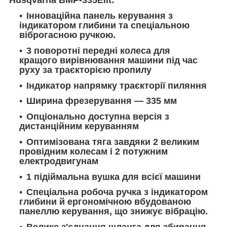
Husqvarna BMP-335Elit:
Інноваційна панель керування з
індикатором глибини та спеціальною
віброгасною ручкою.
3 поворотні передні колеса для
кращого вирівнювання машини під час
руху за траєкторією пропилу
Індикатор напрямку траєкторії пиляння
Ширина фрезерування — 335 мм
Опціонально доступна версія з
дистанційним керуванням
Оптимізована тяга завдяки 2 великим
провідним колесам і 2 потужним
електродвигунам
1 підіймальна вушка для всієї машини
Спеціальна робоча ручка з індикатором
глибини й ергономічною вбудованою
панеллю керування, що знижує вібрацію.