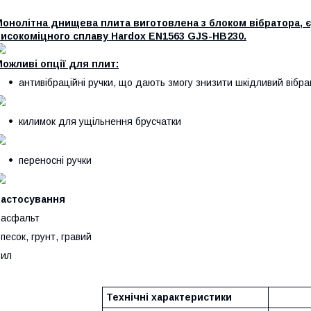
онолітна днищева плита виготовлена з блоком вібратора, є
високоміцного сплаву Hardox EN1563 GJS-HB230.
ожливі опції для плит:
антивібраційні ручки, що дають змогу знизити шкідливий вібр
килимок для ущільнення брусчатки
переносні ручки
Застосування
 асфальт
 песок, грунт, гравий
 ил
Технічні характеристики