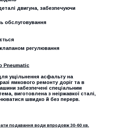
деталі двигуна, забезпечуючи
сть обслуговування
ається
м клапаном регулювання
o Pneumatic
для ущільнення асфальту на
разі ямкового ремонту доріг та в
машини забезпечені спеціальним
ема, виготовлена з неіржавкої сталі,
нюватися швидко й без перерв.
вати подавання води впродовж 30-60 хв.