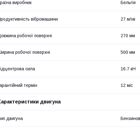
раїна виробник
Бельгія
родуктивність вібромашини
27 м/хв
овжина робочої поверхні
270 мм
ирина робочої поверхні
500 мм
ідцентрова сила
16.7 кН
арантійний термін
12 міс
Характеристики двигуна
ип двигуна
Бензино