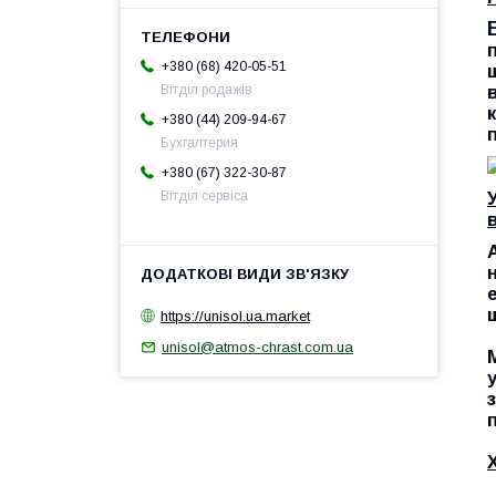
+380 (68) 420-05-51
Вітділ родажів
+380 (44) 209-94-67
Бухгалтерия
+380 (67) 322-30-87
Вітділ сервіса
https://unisol.ua.market
unisol@atmos-chrast.com.ua