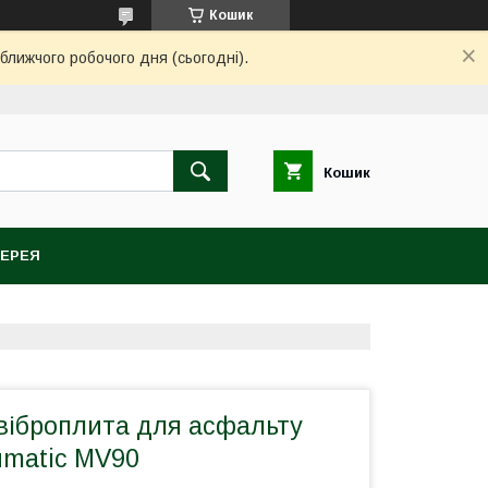
Кошик
ближчого робочого дня (сьогодні).
Кошик
ЕРЕЯ
віброплита для асфальту
umatic MV90