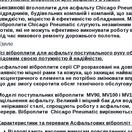
Бензинові в
голоплити для асфальту
Chicago Pneu
підрядників, будівельних компаній і компаній, що 
швидкістю, міцністю й ефективністю обладнання. М
віброплити Chicago Pneumatic слугують незамінним
котків, які не можуть ефективно виконувати роботу
під час ямкового ремонту дорожнього полотна.
Усі віброплити для асфальту
поступального руху о
відомим своєю потужністю й надійністю.
Асфальтові віброплити серії CP розраховані на дов
наявністю міцної рами та кожуха, що захищає найва
ексцентричного елемента не потрібно змінювати впр
що дає змогу скоротити обсяг технічного обслугову
Моделі поступальних віброплити MV90, MV100 і MV1
ущільнення асфальту. Великий і міцний бак для во
з неіржавкої сталі, спрощують роботу з асфальтом,
перерв. Віброплити
Chicago Pneumatic
вирізняютьс
Характеристики та переваги Асфальтових вібропліт
Відповідають високим вимогам повсякденних з