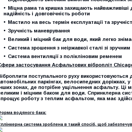
Міцна рама та кришка захищають найважливіші 
надійність і довговічність роботи
Мастило на весь термін експлуатації та зручні
Зручність маневрування
Великий і міцний бак для води, який легко знім
Система зрошення з неіржавкої сталі зі зручни
Система вентиляції з полікліновим ременем
Сфери застосування Асфальтових вібропліт
Chicag
Віброплити поступального руху використовуються 
автомобільних паркінгах, велосипедних доріжках, у 
інших зонах, де потрібне ущільнення асфальту. Ці 
великим і міцним баком для води. Спринклерна сист
спрощує роботу з теплим асфальтом, яка має здійс
Форма водяного бака:
плінкерна система зроблена в такий спосіб, щоб забезпечу