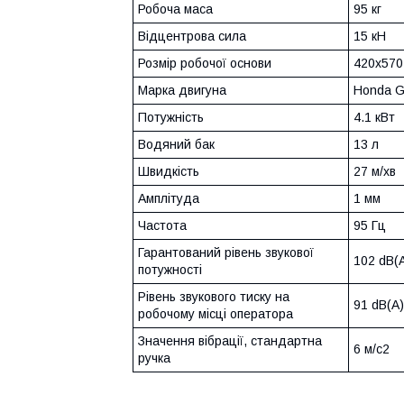
Робоча маса
95 кг
Відцентрова сила
15 кН
Розмір робочої основи
420х570
Марка двигуна
Honda 
Потужність
4.1 кВт
Водяний бак
13 л
Швидкість
27 м/хв
Амплітуда
1 мм
Частота
95 Гц
Гарантований рівень звукової
102 dB(
потужності
Рівень звукового тиску на
91 dB(A)
робочому місці оператора
Значення вібрації, стандартна
6 м/с2
ручка