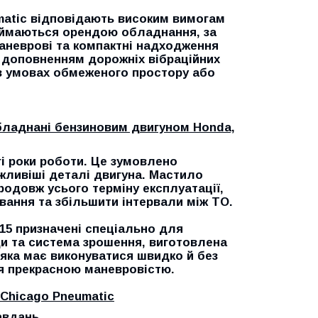
matic
відповідають високим вимогам
займаються орендою обладнання, за
аневрові та компактні надходження
 доповненням дорожніх вібраційних
 в умовах обмеженого простору або
бладнані бензиновим двигуном Honda,
гі роки роботи. Це зумовлено
жливіші деталі двигуна. Мастило
одовж усього терміну експлуатації,
вання та збільшити інтервали між ТО.
15 призначені спеціально для
ди та система зрошення, виготовлена
 яка має виконуватися швидко й без
я прекрасною маневровістю.
Chicago Pneumatic
авдань