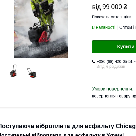
від
99 000 ₴
Показати оптові ціни
В наявності
Оптом і 
Купити
+380 (68) 420-05-51
Вітділ родажів
повернення товару п
Поступаюча віброплита для асфальту Chicag
Поступальні віброплити для асфальту в Україні