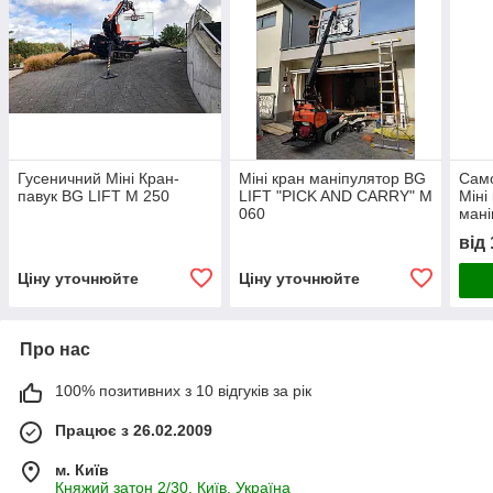
Гусеничний Міні Кран-
Міні кран маніпулятор BG
Само
павук BG LIFT М 250
LIFT "PICK AND CARRY" M
Міні
060
мані
M060
від
Ціну уточнюйте
Ціну уточнюйте
Про нас
100% позитивних з 10 відгуків за рік
Працює з 26.02.2009
м. Київ
Княжий затон 2/30, Київ, Україна