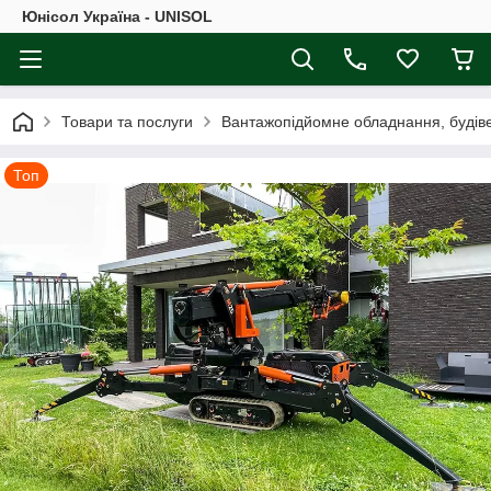
Юнісол Україна - UNISOL
Товари та послуги
Вантажопідйомне обладнання, будівел
Топ