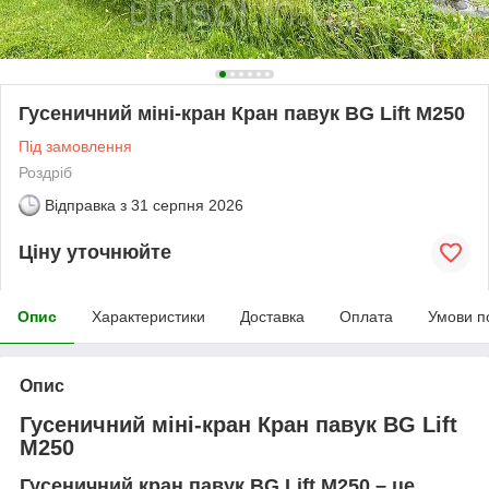
Гусеничний міні-кран Кран павук BG Lift M250
Під замовлення
Роздріб
Відправка з
31 серпня 2026
Ціну уточнюйте
Опис
Характеристики
Доставка
Оплата
Умови п
Опис
Гусеничний міні-кран Кран павук BG Lift
M250
Гусеничний кран павук BG Lift M250
– це