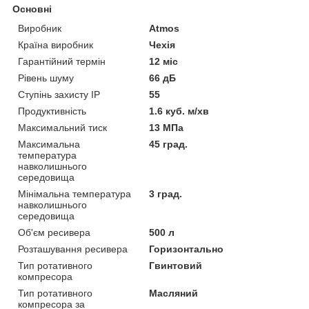
Основні
Виробник
Atmos
Країна виробник
Чехія
Гарантійний термін
12 міс
Рівень шуму
66 дБ
Ступінь захисту IP
55
Продуктивність
1.6 куб. м/хв
Максимальний тиск
13 МПа
Максимальна
45 град.
температура
навколишнього
середовища
Мінімальна температура
3 град.
навколишнього
середовища
Об'єм ресивера
500 л
Розташування ресивера
Горизонтально
Тип ротативного
Гвинтовий
компресора
Тип ротативного
Масляний
компресора за