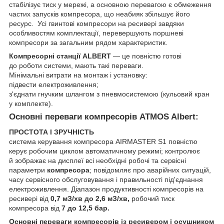
стабілізує тиск у мережі, а основною перевагою є обмеження
частих запусків компресора, що неабияк збільшує його
ресурс. Усі гвинтові компресори на ресивері завдяки
особливостям комплектації, перевершують поршневі
компресори за загальним рядом характеристик.
Компресорні станції ALBERT
— це повністю готові
до роботи системи, мають такі переваги.
Мінімальні витрати на монтаж і установку:
підвести електроживлення;
з'єднати гнучким шлангом з пневмосистемою
(
кульовий кран
у комплекте).
Основні переваги компресорів ATMOS Albert:
ПРОСТОТА І ЗРУЧНІСТЬ
система керування компресора AIRMASTER S1 повністю
керує робочим циклом автоматичному режимі; контролює
й зображає на дисплеї всі необхідні робочі та сервісні
параметри
компресора
; повідомляє про аварійних ситуацій,
часу сервісного обслуговування і правильності під'єднання
електроживлення. Діапазон продуктивності компресорів на
ресивері від
0,7 м
З
/хв до 2,6 м
З
/хв,
робочий тиск
компресора від
7 до 12,5 бар.
Основні переваги компресорів із ресивером і осушником