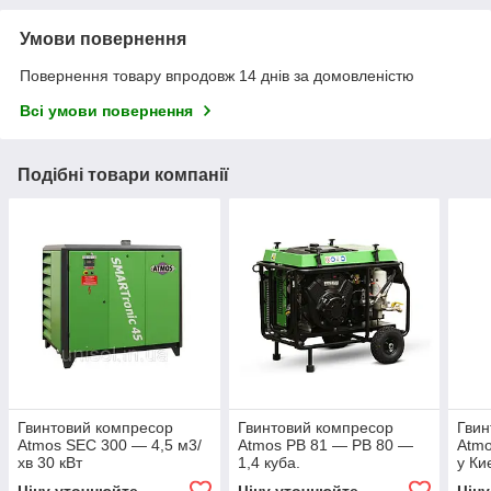
Умови повернення
Повернення товару впродовж 14 днів за домовленістю
Всі умови повернення
Подібні товари компанії
Гвинтовий компресор
Гвинтовий компресор
Гвин
Atmos SEC 300 — 4,5 м3/
Atmos PB 81 — PB 80 —
Atmo
хв 30 кВт
1,4 куба.
у Ки