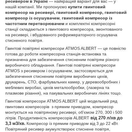
ресивером в Україні
— найкращий варіант для вас — у
нашій компанії. Ми пропонуємо
купити гвинтовий
компресор на ресивері,
гвинтовий компресор, гвинтовий
компресор із осушувачем
,
гвинтовий компресор із
частотним перетворювачем
и
комплектні компресорні
станції складаються з гвинтового компресора, змонтованого
на ресивері, і вбудованого рефрижераторного осушувача
стисненого повітря.
Гвинтові повітряні компресори ATMOS ALBERT — це повністю
готова до роботи компресорна станція-встановка та
призначена для забезпечення стисненим повітрям різного
виробничого обладнання. Гвинтові повітряні компресори
ATMOS з ресивером і осушувачем, застосовуються для
забезпечення стисненим повітрям виробничих цехів,
друкарень, СТО, фарбувальних камер, у деревообробних і
меблевих виробах, цехів металообробки, (лазерна та
плазмове різання), на пакувальних виробничих лініях тощо.
Гвинтові компресори ATMOS ALBERT цей модельний ряд
гвинтових компресорів з прямим приводом, компресор
монтується на повітряному ресивері, об'ємом 270, 300 і 500
літрів. Продуктивність компресорів
ALBERT
від 270 л/хв до
3,3 м3/хв.
Компресор із прямим приводом від 3 до 22 кВт.
Повітряний ресивер
акумул
створює стиснене повітря,