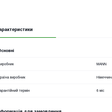
арактеристики
Основні
иробник
MANN
раїна виробник
Німеччин
арантійний термін
6 міс
нформація для замовлення