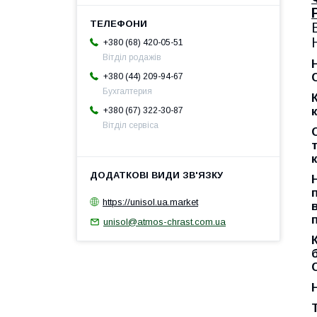
+380 (68) 420-05-51
Вітділ родажів
+380 (44) 209-94-67
Бухгалтерия
+380 (67) 322-30-87
Вітділ сервіса
https://unisol.ua.market
unisol@atmos-chrast.com.ua