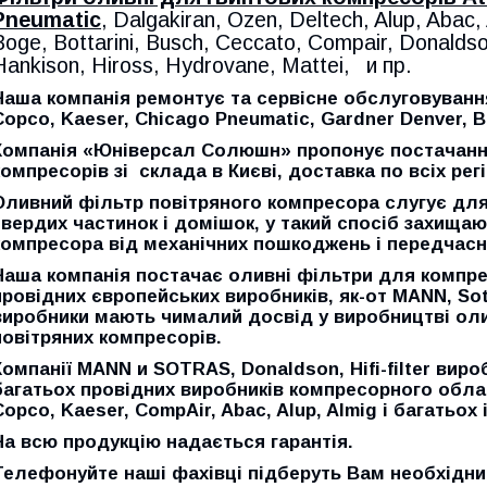
Pneumatic
, Dalgakiran, Ozen, Deltech, Alup, Abac,
Boge, Bottarini, Busch, Ceccato, Compair, Donaldson
Hankison, Hiross, Hydrovane, Mattei, и пр.
Наша компанія ремонтує та сервісне обслуговування
Copco, Kaeser, Chicago Pneumatic, Gardner Denver, B
Компанія «Юніверсал Солюшн» пропонує постачання
компресорів зі склада в Києві, доставка по всіх регі
Оливний фільтр повітряного компресора слугує для 
твердих частинок і домішок, у такий спосіб захищаю
компресора від механічних пошкоджень і передчасн
Наша компанія постачає оливні фільтри для компрес
провідних європейських виробників, як-от
MANN, Sot
виробники мають чималий досвід у виробництві оли
повітряних компресорів.
Компанії
MANN и SOTRAS, Donaldson
,
Hifi-filter
вироб
багатьох провідних виробників компресорного обла
Copco, Kaeser, CompAir, Abac, Alup, Almig
і багатьох 
На всю продукцію надається гарантія.
Телефонуйте наші фахівці підберуть Вам необхідни