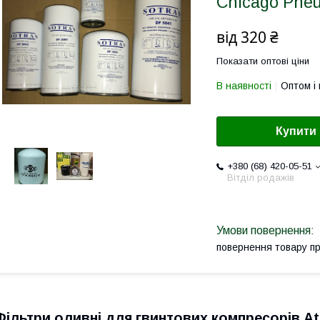
Chicago Pne
від
320 ₴
Показати оптові ціни
В наявності
Оптом і 
Купити
+380 (68) 420-05-51
Вітділ родажів
повернення товару п
Фільтри оливні для гвинтових компресорів At