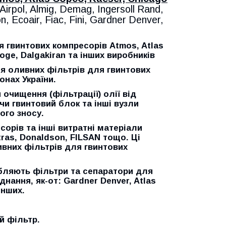
 Airpol, Almig, Demag, Ingersoll Rand,
, Ecoair, Fiac, Fini, Gardner Denver,
 гвинтових компресорів Atmos, Atlas
oge, Dalgakiran та інших виробників
 оливних фільтрів для гвинтових
онах України.
очищення (фільтрації) олії від
чи гвинтовий блок та інші вузли
ого зносу.
орів та інші витратні матеріали
ras, Donaldson, FILSAN
тощо. Ці
вних фільтрів для гвинтових
ляють фільтри та сепаратори для
днання, як-от:
Gardner Denver, Atlas
інших.
й фільтр.