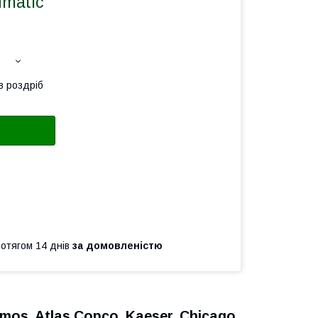
umatic
в роздріб
ротягом 14 днів
за домовленістю
mos, Atlas Copco, Kaeser, Chicago