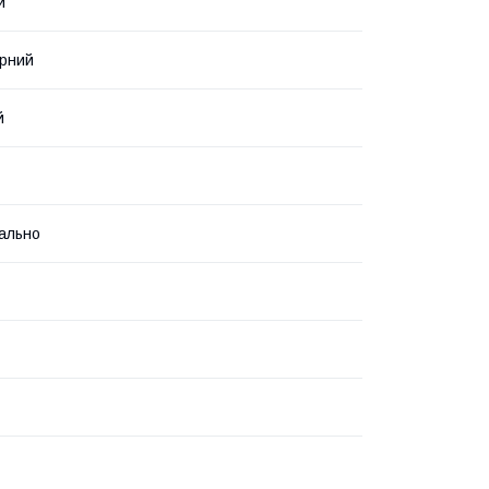
й
рний
й
ально