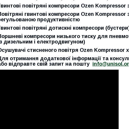
Гвинтові повітряні компресори Ozen Kompressor 
Повітряні гвинтові компресори Ozen Kompressor 
регульованою продуктивністю
Гвинтові повітряні дотискні компресори (бустери
Поршневі компресори низького тиску для пневм
(з дизельним і електродвигуном)
Осушувачі стисненого повітря Ozen Kompressor 
Для отримання додаткової інформації та консул
або
відправте свій запит на пошту
info@unisol.o