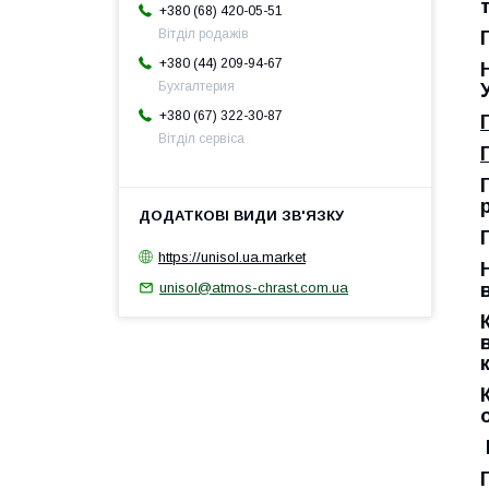
+380 (68) 420-05-51
Вітділ родажів
+380 (44) 209-94-67
Бухгалтерия
+380 (67) 322-30-87
Вітділ сервіса
https://unisol.ua.market
unisol@atmos-chrast.com.ua