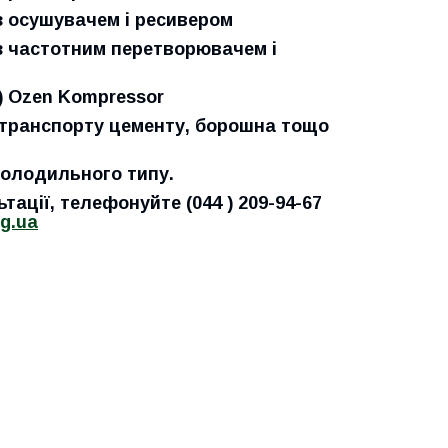
з осушувачем і ресивером
з частотним перетворювачем і
) Ozen Kompressor
отранспорту цементу, борошна тощо
холодильного типу.
ьтації, телефонуйте
044
209-94-67
rg.ua