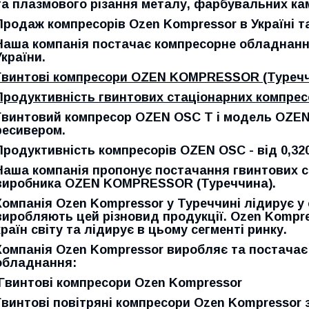
та плазмового різання металу, фарбувальних ка
Продаж компресорів Ozen Kompressor в Україні та
Наша компанія постачає компресорне обладнання
України.
Гвинтові компресори
OZEN KOMPRESSOR
(Туреч
Продуктивність гвинтових стаціонарних компре
Гвинтовий компресор OZEN
OSC
T
і модель
OZE
ресивером.
Продуктивність
компресорів OZEN
OSC
-
від 0,32
Наша компанія пропонує постачання гвинтових с
виробника OZEN KOMPRESSOR (Туреччина).
Компанія Ozen Kompressor у Туреччині лідирує у 
виробляють цей різновид продукції. Ozen Kompres
країн світу та лідирує в цьому сегменті ринку.
Компанія Ozen Kompressor виробляє та постачає
обладнання:
Гвинтові компресори Ozen Kompressor
Гвинтові повітряні компресори Ozen Kompressor 