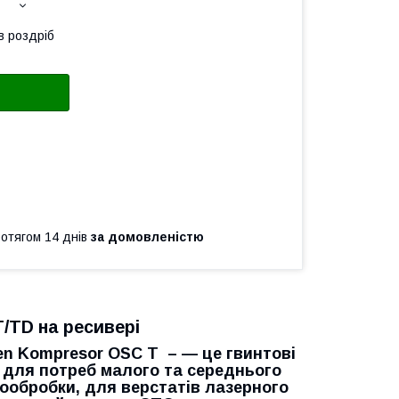
в роздріб
ротягом 14 днів
за домовленістю
/TD на ресивері
en Kompresor OSC T –
— це гвинтові
 для потреб малого та середнього
алообробки, для верстатів лазерного