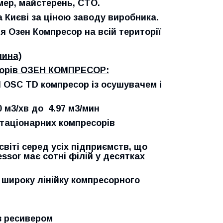
мер, майстерень, СТО.
 Києві за ціною заводу виробника.
 Озен Компресор на всій території
чина)
сорів
ОЗЕН КОМПРЕСОР
:
N
OSC
TD
компресор із осушувачем і
0 м3/хв до 4.97
м3/мин
таціонарних компресорів
світі серед усіх підприємств, що
sor має сотні філій у десятках
 широку лінійку компресорного
з ресивером