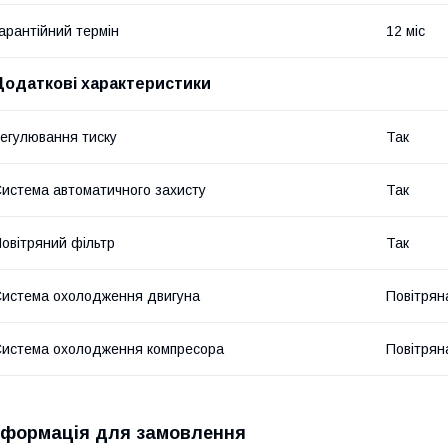
арантійний термін
12 міс
Додаткові характеристики
егулювання тиску
Так
истема автоматичного захисту
Так
овітряний фільтр
Так
истема охолодження двигуна
Повітрян
истема охолодження компресора
Повітрян
нформація для замовлення