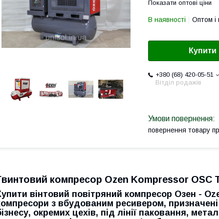
Показати оптові ціни
В наявності
Оптом і 
Купити
+380 (68) 420-05-51
Вітділ родажів
повернення товару п
Гвинтовий компресор Ozen Kompressor OSC T
Купити вінтовий повітряний компресор Озен
- Oz
компресори з вбудованим ресивером, призначені
бізнесу, окремих цехів, під лінії паковання, мет