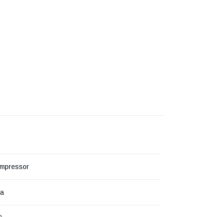
mpressor
на