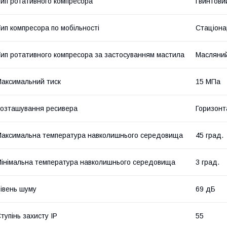
ип ротативного компресора
Гвинтови
ип компресора по мобільності
Стаціона
ип ротативного компресора за застосуванням мастила
Масляни
аксимальний тиск
15 МПа
озташування ресивера
Горизонт
аксимальна температура навколишнього середовища
45 град.
інімальна температура навколишнього середовища
3 град.
івень шуму
69 дБ
тупінь захисту IP
55