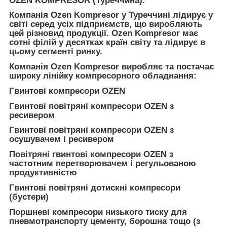
OZEN KOMPRESOR (Туреччина).
Компанія Ozen Kompresor у Туреччині лідирує у
світі серед усіх підприємств, що виробляють
цей різновид продукції. Ozen Kompresor має
сотні філій у десятках країн світу та лідирує в
цьому сегменті ринку.
Компанія Ozen Kompresor виробляє та постачає
широку лінійку компресорного обладнання:
Гвинтові компресори OZEN
Гвинтові повітряні компресори OZEN з
ресивером
Гвинтові повітряні компресори OZEN з
осушувачем і ресивером
Повітряні гвинтові компресори OZEN з
частотним перетворювачем і регульованою
продуктивністю
Гвинтові повітряні дотискні компресори
(бустери)
Поршневі компресори низького тиску для
пневмотранспорту цементу, борошна тощо (з