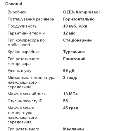
Основні
Виробник
OZEN Kompressor
Розташування ресивера
Горизонтально
Продуктивність
10 куб. м/хв
Гарантійний термін
12 міс
Тип компресора по
Стаціонарний
мобільності
Країна виробник
Туреччина
Тип ротативного
Гвинтовий
компресора
Рівень шуму
69 дБ
Мінімальна температура
3 град.
навколишнього
середовища
Максимальний тиск
13 МПа
Ступінь захисту IP
55
Максимальна
45 град.
температура
навколишнього
середовища
Тип ротативного
Масляний