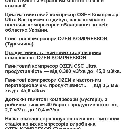
Ultra в Києві й Україні Ви можете в нашій
компанії.
Ціна на гвинтовий компресор
ОЗЕН Компресор
Ultra
Вас приємно здивує, наша компанія
постачає компресорне обладнання по всіх
областях України.
Гвинтові компресори
OZEN KOMPRESSOR
(Туреччина)
Продуктивність гвинтових стаціонарних
компресорів
OZEN KOMPRESSOR
:
Гвинтовий компресор OZEN
Ultra
OSC
продуктивність —
від 0,300 м3/хв до 45,8
м3/хв.
Гвинтові компресори OZEN з частотним
перетворювачем, продуктивність —
від 1,3 м3/
хв до 45,8
м3/хв.
Дотискні гвинтові компресори (бустери),
з
робочим тиском 40 барів і
продуктивністю
від
2,7 м3/хв до 10,4
м3/хв.
Наша компанія пропонує постачання гвинтових
стаціонарних компресорів виробника