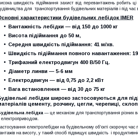
исока швидкість підіймання захист від перевантажень робить ц
удівництва для транспортування будівельних матеріалів і під час 
Основні характеристики будівельних лебідок IMER
Вантажність лебідки — від 150 до 1000 кг
Висота підіймання до 50 м,
Середня швидкість підіймання: 41 м/хв.
Швидкість підіймання повного навантаження: 19
Трифазний електродвигун 400 В/50 Гц.
Діаметр линви — 5-6 мм
Електродвигун — від 0,75 до 2,2 кВт
Вага встановлення — від 30 до 75 кг
Будівельні лебідки широко застосовуються для під
матеріалів цементу, розчину, цегли, черепиці, склоп
Будівельна лебідка
— це механізм для транспортування різних в
 електроприводом.
астосування електролебідки на будівельному об'єкті скорочує час 
антажів на висоту, у такий спосіб підвищує швидкість і продуктивні