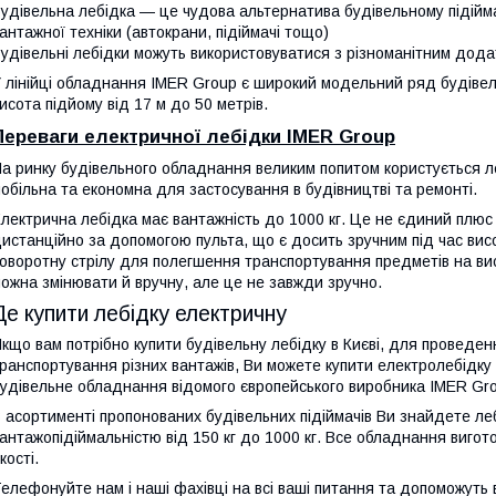
удівельна лебідка — це чудова альтернатива будівельному підійма
антажної техніки (автокрани, підіймачі тощо)
удівельні лебідки можуть використовуватися з різноманітним дод
 лінійці обладнання IMER Group є широкий модельний ряд будівель
исота підйому від 17 м до 50 метрів.
Переваги електричної лебідки IMER Group
а ринку будівельного обладнання великим попитом користується л
обільна та економна для застосування в будівництві та ремонті.
лектрична лебідка має вантажність до 1000 кг. Це не єдиний плю
истанційно за допомогою пульта, що є досить зручним під час вис
оворотну стрілу для полегшення транспортування предметів на висо
ожна змінювати й вручну, але це не завжди зручно.
Де купити лебідку електричну
кщо вам потрібно купити будівельну лебідку в Києві, для проведен
ранспортування різних вантажів, Ви можете купити електролебідку 
удівельне обладнання відомого європейського виробника IMER Gr
 асортименті пропонованих будівельних підіймачів Ви знайдете лебі
антажопідіймальністю від 150 кг до 1000 кг. Все обладнання виго
кості.
елефонуйте нам і наші фахівці на всі ваші питання та допоможуть 