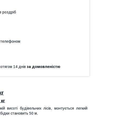
в роздріб
а телефоном
ротягом 14 днів
за домовленістю
кг
 кг
й висоті будівельних лісів, монтується легкий
бідки становить 50 м.