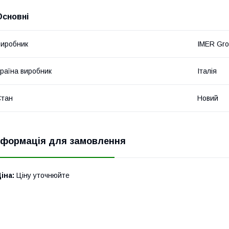
Основні
иробник
IMER Gr
раїна виробник
Італія
Стан
Новий
нформація для замовлення
іна:
Ціну уточнюйте