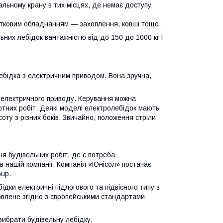
льному крану в тих місцях, де немає доступу
атковим обладнанням — захоплення, ковші тощо.
них лебідок вантажністю від до 150 до 1000 кг і
ебідка з електричним приводом. Вона зручна,
с електричного приводу. Керування можна
отних робіт. Деякі моделі електролебідок мають
ту з різних боків. Звичайно, положення стріли
ня будівельних робіт, де є потреба
в нашій компанії. Компанія «Юнісол» постачає
oup.
дки електричні підлогового та підвісного типу з
товлене згідно з європейськими стандартами
вибрати будівельну лебідку.