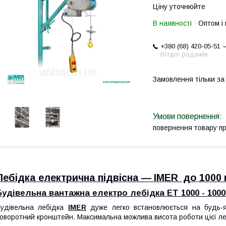
Ціну уточнюйте
В наявності
Оптом і 
+380 (68) 420-05-51
Вітділ родажів
Замовлення тільки з
повернення товару п
Лебідка електрична підвісна — IMER до 1000 
Будівельна вантажна електро лебідка ET 1000 - 1000
удівельна лебідка
IMER
дуже легко встановлюється на будь-які
оворотний кронштейн. Максимальна можлива висота роботи цієї ле