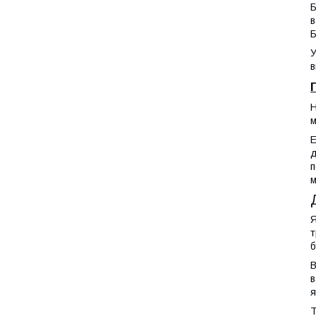
Б
в
Б
У
в
Н
м
Е
д
п
м
Я
т
б
В
в
я
Т