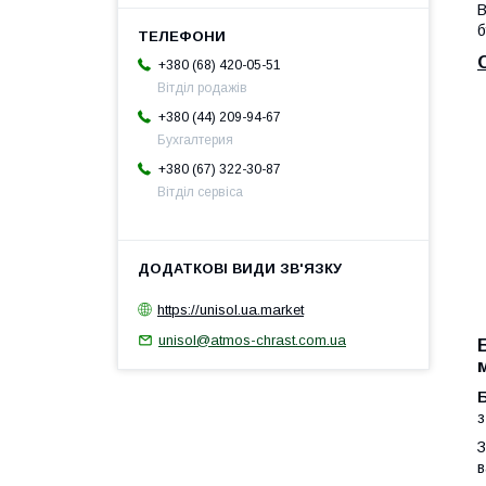
В
б
+380 (68) 420-05-51
Вітділ родажів
+380 (44) 209-94-67
Бухгалтерия
+380 (67) 322-30-87
Вітділ сервіса
https://unisol.ua.market
unisol@atmos-chrast.com.ua
з
З
в