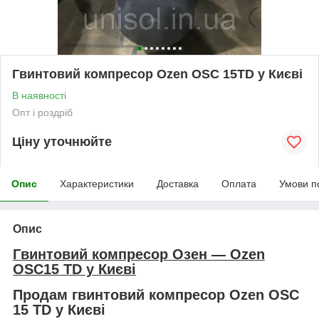
Гвинтовий компресор Ozen OSC 15TD у Києві
В наявності
Опт і роздріб
Ціну уточнюйте
Опис
Характеристики
Доставка
Оплата
Умови п
Опис
Гвинтовий компресор Озен — Ozen
OSC15 TD у Києві
Продам гвинтовий компресор Ozen OSC
15 TD у Києві