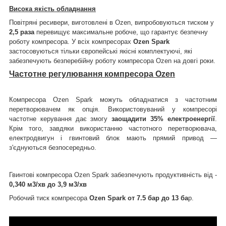
Висока якість обладнання
Повітряні ресивери, виготовлені в Ozen, випробовуються тиском у
2,5 раза
перевищує максимальне робоче, що гарантує безпечну
роботу компресора. У всіх компресорах
Ozen Spark
застосовуються тільки європейські якісні комплектуючі, які
забезпечують безперебійну роботу компресора Ozen на довгі роки.
Частотне регулювання компресора Ozen
Компресора Ozen Spark можуть обладнатися з частотним
перетворювачем як опція. Використовуваний у компресорі
частотне керування дає змогу
заощадити 35% електроенергії
.
Крім того, завдяки використанню частотного перетворювача,
електродвигун і гвинтовий блок мають прямий привод —
з'єднуються безпосередньо.
Гвинтові компресора Ozen Spark забезпечують продуктивність від -
0,340 м3/хв до 3,9 м3/хв
Робочий тиск компресора
Ozen Spark от 7.5 бар до 13 ба
р.