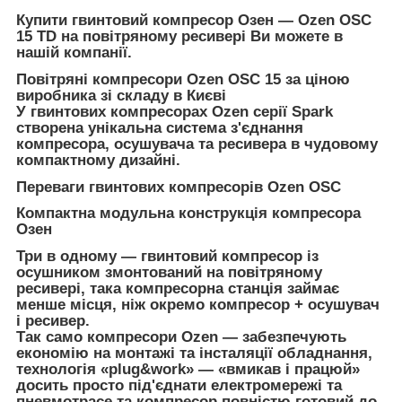
Купити гвинтовий компресор Озен — Ozen OSC
15 TD на повітряному ресивері Ви можете в
нашій компанії
.
Повітряні компресори Ozen OSC 15 за ціною
виробника зі складу в Києві
У гвинтових компресорах Ozen серії Spark
створена унікальна система з'єднання
компресора, осушувача та ресивера в чудовому
компактному дизайні.
Переваги гвинтових компресорів Ozen OSC
Компактна модульна конструкція компресора
Озен
Три в одному — гвинтовий компресор із
осушником змонтований на повітряному
ресивері, така компресорна станція займає
менше місця, ніж окремо компресор + осушувач
і ресивер.
Так само компресори Ozen — забезпечують
економію на монтажі та інсталяції обладнання,
технологія «plug&work» — «вмикав і працюй»
досить просто під'єднати електромережі та
пневмотрасе та компресор повністю готовий до