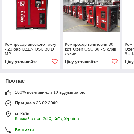
Компресор високого тиску
Компресор гвинтовий 30
Комп
- 20 бар OZEN OSC 30 D
кВт, Ozen OSC 30 - 5 кубів
Ozen
MP
/ хвил
8 - 1
Ціну уточнюйте
Ціну уточнюйте
Цін
Про нас
100% позитивних з 10 відгуків за рік
Працює з 26.02.2009
м. Київ
Княжий затон 2/30, Київ, Україна
Контакти