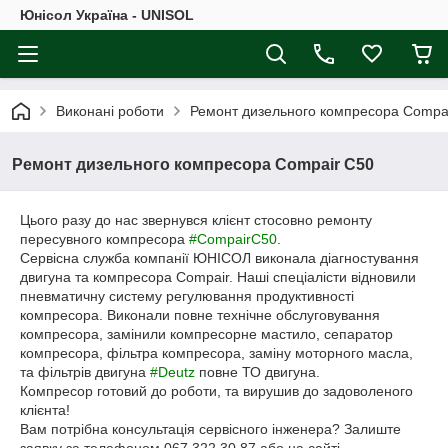
Юнісол Україна - UNISOL
Виконані роботи
Ремонт дизельного компресора Compa
Ремонт дизельного компресора Compair C50
Цього разу до нас звернувся клієнт стосовно ремонту
пересувного компресора
#CompairC50
.
Сервісна служба компанії ЮНІСОЛ виконала діагностування
двигуна та компресора Compair. Наші спеціалісти відновили
пневматичну систему регулювання продуктивності
компресора. Виконали повне технічне обслуговування
компресора, замінили компресорне мастило, сепаратор
компресора, фільтра компресора, заміну моторного масла,
та фільтрів двигуна
#Deutz
повне ТО двигуна.
Компресор готовий до роботи, та вирушив до задоволеного
клієнта!
Вам потрібна консультація сервісного інженера? Залиште