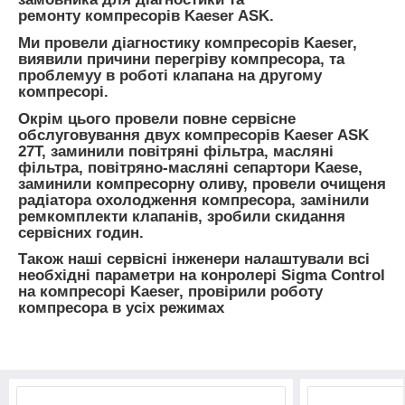
ремонту компресорів Kaeser ASK.
Ми провели діагностику компресорів Kaeser,
виявили причини перегріву компресора, та
проблемуу в роботі клапана на другому
компресорі.
Окрім цього провели повне сервісне
обслуговування двух компресорів Kaeser ASK
27T, заминили повітряні фільтра, масляні
фільтра, повітряно-масляні сепартори Kaese,
заминили компресорну оливу, провели очищеня
радіатора охолодження компресора, замінили
ремкомплекти клапанів, зробили скидання
сервісних годин.
Також наші сервісні інженери налаштували всі
необхідні параметри на конролері Sigma Control
на компресорі Kaeser, провірили роботу
компресора в усіх режимах